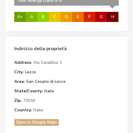
Your energy class is G
A+
A
B
C
D
E
F
G
H
Indirizzo della proprietà
Address:
Via Cavallino 1
City:
Lecce
Area:
San Cesario di Lecce
State/County:
Italia
Zip:
73016
Country:
Italia
Open In Google Maps