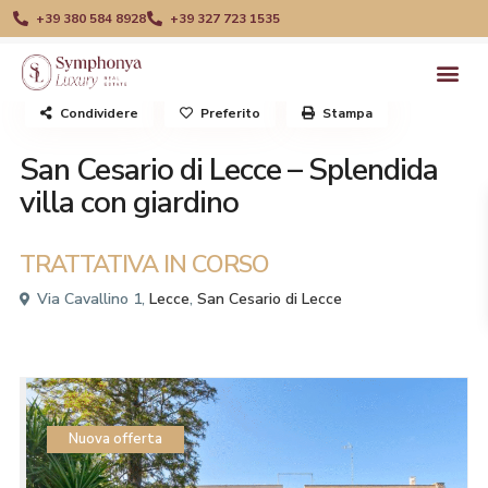
+39 380 584 8928
+39 327 723 1535
Trattativa in corso
Ville
Condividere
Preferito
Stampa
San Cesario di Lecce – Splendida
villa con giardino
TRATTATIVA IN CORSO
Via Cavallino 1,
Lecce
,
San Cesario di Lecce
Nuova offerta