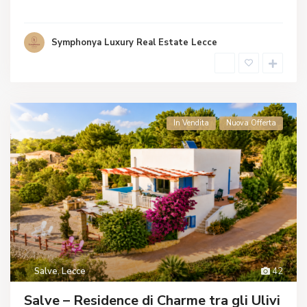
Symphonya Luxury Real Estate Lecce
In Vendita
Nuova Offerta
Salve
,
Lecce
42
Salve – Residence di Charme tra gli Ulivi