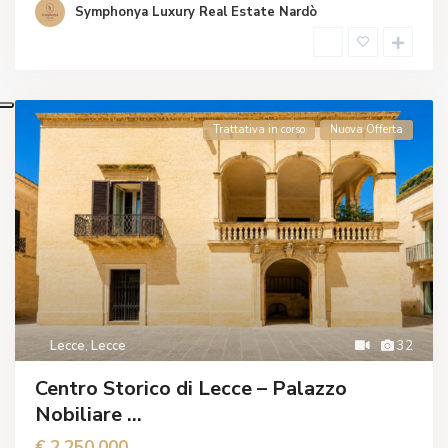
Symphonya Luxury Real Estate Nardò
Trattativa in corso
Nuova Offerta
Lecce
,
Lecce
32
Centro Storico di Lecce – Palazzo
Nobiliare ...
€ 2.250.000