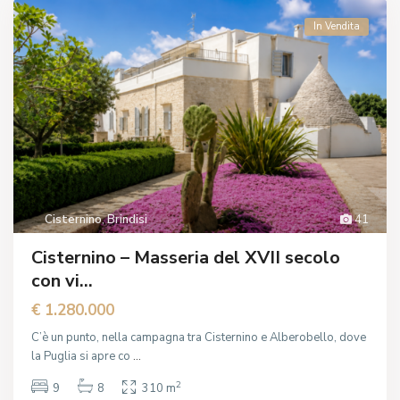
In Vendita
Cisternino
,
Brindisi
41
Cisternino – Masseria del XVII secolo
con vi...
€ 1.280.000
C’è un punto, nella campagna tra Cisternino e Alberobello, dove
la Puglia si apre co
...
2
9
8
310 m