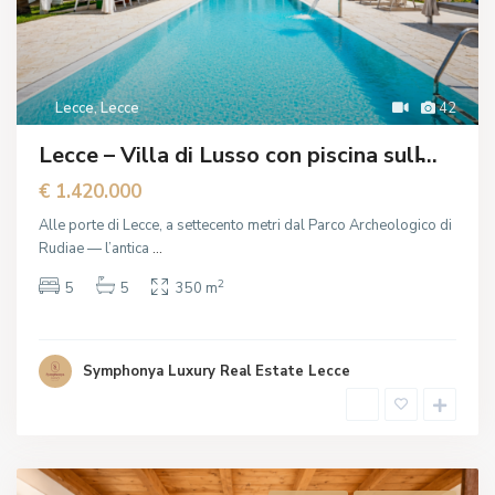
Lecce
,
Lecce
42
Lecce – Villa di Lusso con piscina sull̵...
€ 1.420.000
Alle porte di Lecce, a settecento metri dal Parco Archeologico di
Rudiae — l’antica
...
2
5
5
350 m
Symphonya Luxury Real Estate Lecce