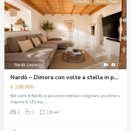
In Vendita
Nuova Offerta
Nardò
,
Lecce
17
Nardò – Dimora con volte a stella in p...
€ 198.000
Nel cuore di Nardò, in posizione centrale e angolare, una dimora
d’epoca di 135 mq i
...
2
2
2
135 m