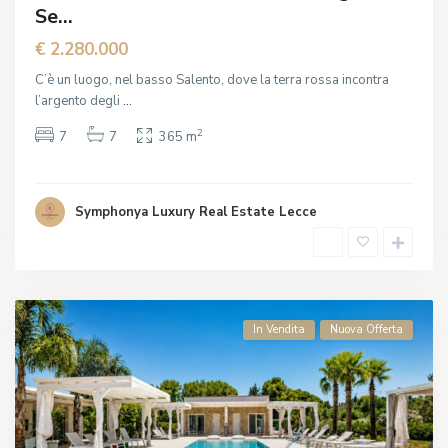
Se...
€ 2.280.000
C’è un luogo, nel basso Salento, dove la terra rossa incontra
l’argento degli
...
2
7
7
365 m
Symphonya Luxury Real Estate Lecce
In Vendita
Nuova Offerta