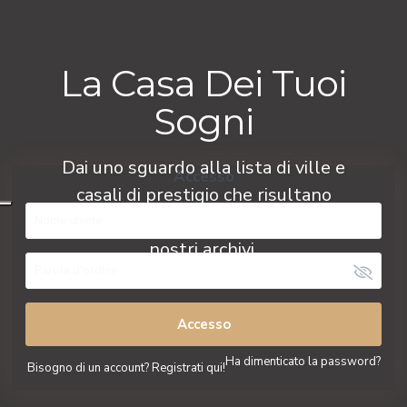
La Casa Dei Tuoi
Sogni
Dai uno sguardo alla lista di ville e
Accesso
casali di prestigio che risultano
disponibili alla vendita presso i
nostri archivi.
Accesso
Ha dimenticato la password?
Bisogno di un account? Registrati qui!