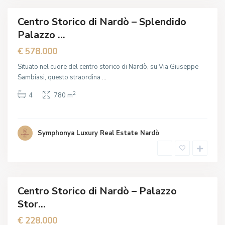
e
Centro Storico di Nardò – Splendido
In
Palazzo ...
ndita
uova
€ 578.000
ferta
Situato nel cuore del centro storico di Nardò, su Via Giuseppe
Sambiasi, questo straordina
...
2
4
780 m
N
a
r
d
ò
Symphonya Luxury Real Estate Nardò
,
L
e
c
c
e
Centro Storico di Nardò – Palazzo
In
Stor...
ndita
€ 228.000