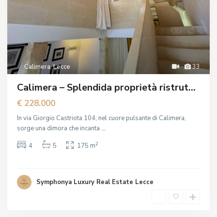
Calimera
,
Lecce
33
Calimera – Splendida proprietà ristrut...
€ 228.000
In via Giorgio Castriota 104, nel cuore pulsante di Calimera,
sorge una dimora che incanta
...
2
4
5
175 m
N
a
r
d
ò
Symphonya Luxury Real Estate Lecce
,
L
e
c
c