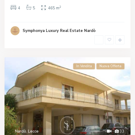
2
4
5
465 m
Symphonya Luxury Real Estate Nardò
In Vendita
Nuova Offerta
Nardò
,
Lecce
33