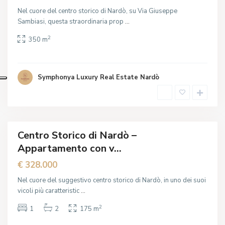
Nel cuore del centro storico di Nardò, su Via Giuseppe
Sambiasi, questa straordinaria prop
...
2
350 m
N
a
r
d
ò
Symphonya Luxury Real Estate Nardò
,
L
e
c
c
e
Centro Storico di Nardò –
In
Appartamento con v...
ndita
uova
€ 328.000
ferta
Nel cuore del suggestivo centro storico di Nardò, in uno dei suoi
vicoli più caratteristic
...
2
1
2
175 m