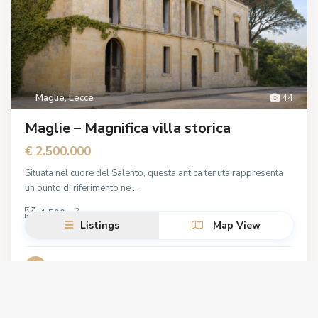
Maglie
,
Lecce
44
Maglie – Magnifica villa storica
€ 2.500.000
Situata nel cuore del Salento, questa antica tenuta rappresenta
un punto di riferimento ne
...
2
1.500 m
Listings
Map View
Symphonya Luxury Real Estate Lecce