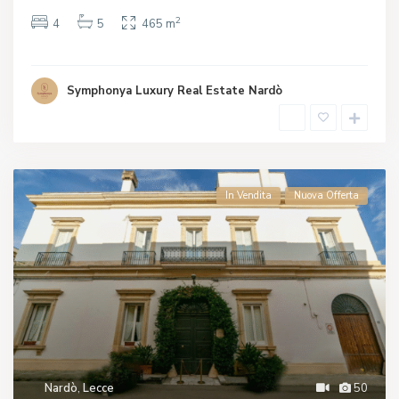
2
4
5
465 m
Symphonya Luxury Real Estate Nardò
In Vendita
Nuova Offerta
Nardò
,
Lecce
50